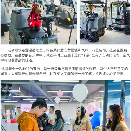
活动现场布置温馨唯美，粉色系的爱心背景墙和气球、花艺装饰、圣诞花圈精
心摆放。在曼妙的音乐声中，就连平时工业感十足的“卡赫”也有了心动的信号，空气
中弥散着香甜的味道。
这是舞会一次独特的邀约，是一场音乐与晴日明朗情愫的碰撞。两个人不经意间的
邂逅，大家敞开心扉介绍自已，让互相之间能够进一步了解，拉近彼此心灵距离。