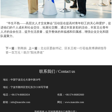
“半生不熟——高层次人才交友舞会”活动旨在提高对青年职工的关心和爱护，促
进他们的个人成长和社会交往，拓展社交圈，通过丰富多彩的活动，丰富北仑青年
人才的业余生活，提升生活质量，提升整体的幸福感和归属感，增强企业文化和团
队凝聚力。
下一篇：
郭商捐
上一篇：
北仑区委副书记、区长王程一行莅临美博调研指导
资一百万元！助力“阳光养老”
联系我们
/ Contact us
地址：中国宁波北仑大港中路58号
地址：宁波市鄞州区世纪东方COB写字楼
电话：+86-574-86802654
传真：+86-574-86802660
邮箱：info@mascube.com
网址：www.mascube.com
版权所有 © 宁波美博进出口有限公司 |