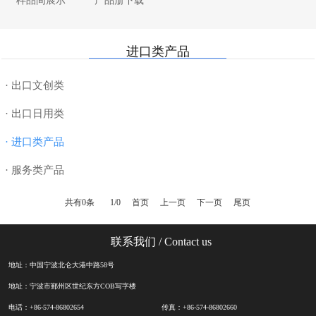
样品间展示
产品册下载
· 纸制品
· 厨具
· 母婴用品
· 合作近十五年船公司
· 书写工具
· 家纺
· 电器数码
· 7000平米样品间
进口类产品
· DIY
· 美妆个护
· 美妆个护
· 退税
· 玩具
· 服饰配件
· 超值礼篮
· 物流
· 出口文创类
· 授权类
· 汽车配件
· 数码配件
· 出口日用类
· 进口类产品
· 服务类产品
共有0条
1/0
首页
上一页
下一页
尾页
联系我们
/ Contact us
地址：中国宁波北仑大港中路58号
地址：宁波市鄞州区世纪东方COB写字楼
电话：+86-574-86802654
传真：+86-574-86802660