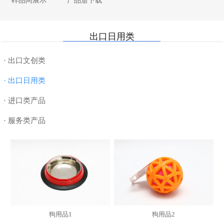
样品间展示
产品册下载
· 纸制品
· 厨具
· 母婴用品
· 合作近十五年船公司
· 书写工具
· 家纺
· 电器数码
· 7000平米样品间
出口日用类
· DIY
· 美妆个护
· 美妆个护
· 退税
· 玩具
· 服饰配件
· 超值礼篮
· 物流
· 出口文创类
· 授权类
· 汽车配件
· 数码配件
· 出口日用类
· 进口类产品
· 服务类产品
狗用品1
狗用品2