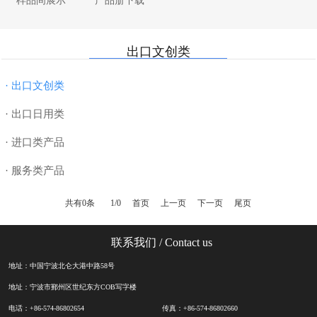
样品间展示
产品册下载
· 纸制品
· 厨具
· 母婴用品
· 合作近十五年船公司
· 书写工具
· 家纺
· 电器数码
· 7000平米样品间
出口文创类
· DIY
· 美妆个护
· 美妆个护
· 退税
· 玩具
· 服饰配件
· 超值礼篮
· 物流
· 出口文创类
· 授权类
· 汽车配件
· 数码配件
· 出口日用类
· 进口类产品
· 服务类产品
共有0条
1/0
首页
上一页
下一页
尾页
联系我们
/ Contact us
地址：中国宁波北仑大港中路58号
地址：宁波市鄞州区世纪东方COB写字楼
电话：+86-574-86802654
传真：+86-574-86802660