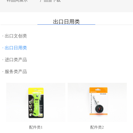
样品间展示
产品册下载
· 纸制品
· 厨具
· 母婴用品
· 合作近十五年船公司
· 书写工具
· 家纺
· 电器数码
· 7000平米样品间
出口日用类
· DIY
· 美妆个护
· 美妆个护
· 退税
· 玩具
· 服饰配件
· 超值礼篮
· 物流
· 出口文创类
· 授权类
· 汽车配件
· 数码配件
· 出口日用类
· 进口类产品
· 服务类产品
配件类1
配件类2