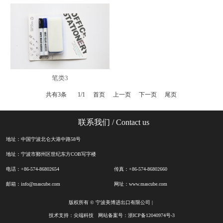
笔类3
共有3条
1/1
首页
上一页
下一页
尾页
联系我们
/ Contact us
地址：中国宁波北仑大港中路58号
地址：宁波市鄞州区世纪东方COB写字楼
电话：+86-574-86802654
传真：+86-574-86802660
邮箱：info@mascube.com
网址：www.mascube.com
版权所有 © 宁波美博进出口有限公司 |
技术支持：
尖端科技
网站备案号：
浙ICP备12040974号-3