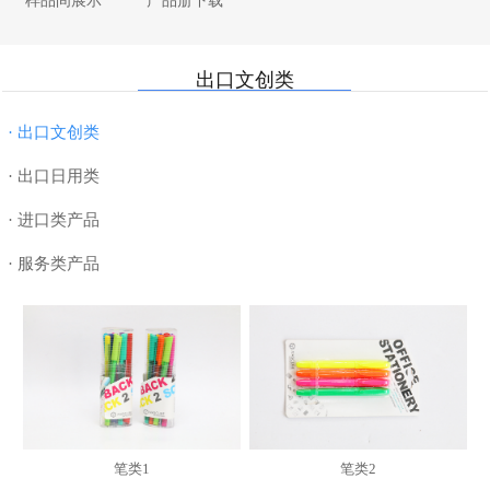
样品间展示
产品册下载
· 纸制品
· 厨具
· 母婴用品
· 合作近十五年船公司
· 书写工具
· 家纺
· 电器数码
· 7000平米样品间
出口文创类
· DIY
· 美妆个护
· 美妆个护
· 退税
· 玩具
· 服饰配件
· 超值礼篮
· 物流
· 出口文创类
· 授权类
· 汽车配件
· 数码配件
· 出口日用类
· 进口类产品
· 服务类产品
笔类1
笔类2